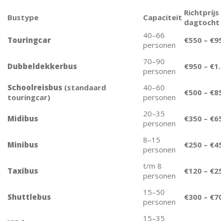
Richtprijs
Bustype
Capaciteit
dagtocht
40–66
Touringcar
€550 – €9
personen
70–90
Dubbeldekkerbus
€950 – €1
personen
Schoolreisbus
(standaard
40–60
€500 – €8
touringcar)
personen
20–35
Midibus
€350 – €6
personen
8–15
Minibus
€250 – €4
personen
t/m 8
Taxibus
€120 – €2
personen
15–50
Shuttlebus
€300 – €7
personen
15–35