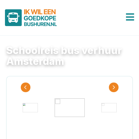
Schoolreis bus verhuur
Amsterdam
Touringcar
Je hebt gekozen:
Touringcar
Selecteer het bustype voor een vrijblijvende
offerte.