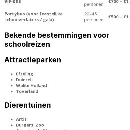
VIP‑bus
€700 – €1
personen
Partybus
(voor feestelijke
20–45
€500 – €1
schoolverlaters / gala)
personen
Bekende bestemmingen voor
schoolreizen
Attractieparken
Efteling
Duinrell
Walibi Holland
Toverland
Dierentuinen
Artis
Burgers’ Zoo