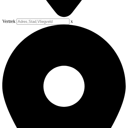
Vertrek
x