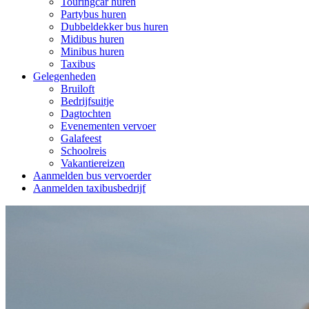
Touringcar huren
Partybus huren
Dubbeldekker bus huren
Midibus huren
Minibus huren
Taxibus
Gelegenheden
Bruiloft
Bedrijfsuitje
Dagtochten
Evenementen vervoer
Galafeest
Schoolreis
Vakantiereizen
Aanmelden bus vervoerder
Aanmelden taxibusbedrijf