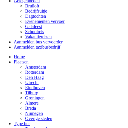
Gelegenheden
Bruiloft
Bedrijfsuitje
Dagtochten
Evenementen vervoer
Galafeest
Schoolreis
Vakantiereizen
Aanmelden bus vervoerder
Aanmelden taxibusbedrijf
Home
Plaatsen
Amsterdam
Rotterdam
Den Haag
Utrecht
Eindhoven
Tilburg
Groningen
Almere
Breda
Nijmegen
Overige steden
Type bus