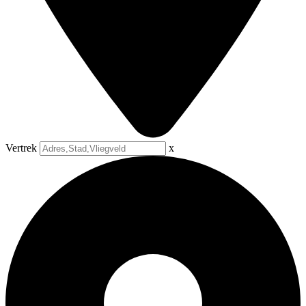
Vertrek
x