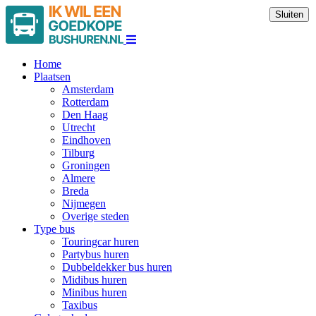
Sluiten
Home
Plaatsen
Amsterdam
Rotterdam
Den Haag
Utrecht
Eindhoven
Tilburg
Groningen
Almere
Breda
Nijmegen
Overige steden
Type bus
Touringcar huren
Partybus huren
Dubbeldekker bus huren
Midibus huren
Minibus huren
Taxibus