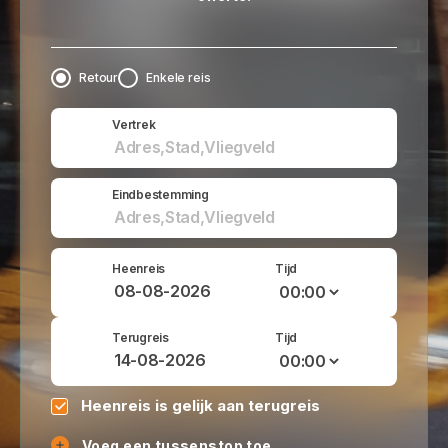
Retour
Enkele reis
Vertrek
Eindbestemming
Heenreis
Tijd
Terugreis
Tijd
Heenreis is gelijk aan terugreis
Voeg een tussenstop toe