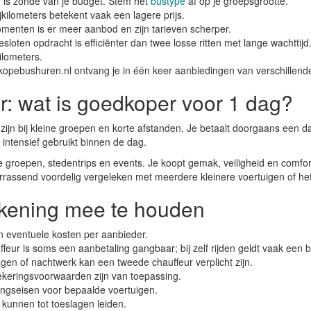
 is zonde van je budget. Stem het
bustype
af op je groepsgrootte.
jkilometers betekent vaak een lagere prijs.
menten is er meer aanbod en zijn tarieven scherper.
oten opdracht is efficiënter dan twee losse ritten met lange wachttijd
ilometers.
opebushuren.nl ontvang je in één keer aanbiedingen van verschillende v
ur: wat is goedkoper voor 1 dag?
k zijn bij kleine groepen en korte afstanden. Je betaalt doorgaans een
s intensief gebruikt binnen de dag.
ote groepen, stedentrips en events. Je koopt gemak, veiligheid en comfor
errassend voordelig vergeleken met meerdere kleinere voertuigen of he
kening mee te houden
 eventuele kosten per aanbieder.
feur is soms een aanbetaling gangbaar; bij zelf rijden geldt vaak een b
agen of nachtwerk kan een tweede chauffeur verplicht zijn.
ekeringsvoorwaarden zijn van toepassing.
ngseisen voor bepaalde voertuigen.
 kunnen tot toeslagen leiden.