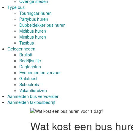
Overige steden
Type bus
Touringcar huren
Partybus huren
Dubbeldekker bus huren
Midibus huren
Minibus huren
Taxibus
Gelegenheden
Bruiloft
Bedrijfsuitje
Dagtochten
Evenementen vervoer
Galafeest
Schoolreis
Vakantiereizen
Aanmelden bus vervoerder
Aanmelden taxibusbedrijf
Wat kost een bus hur