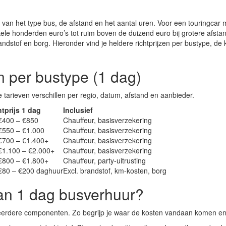
f van het type bus, de afstand en het aantal uren. Voor een touringcar 
kele honderden euro’s tot ruim boven de duizend euro bij grotere afsta
andstof en borg. Hieronder vind je heldere richtprijzen per bustype,
en per bustype (1 dag)
e tarieven verschillen per regio, datum, afstand en aanbieder.
tprijs 1 dag
Inclusief
 €400 – €850
Chauffeur, basisverzekering
 €550 – €1.000
Chauffeur, basisverzekering
 €700 – €1.400+
Chauffeur, basisverzekering
€1.100 – €2.000+
Chauffeur, basisverzekering
 €800 – €1.800+
Chauffeur, party-uitrusting
 €80 – €200 daghuur
Excl. brandstof, km-kosten, borg
van 1 dag busverhuur?
eerdere componenten. Zo begrijp je waar de kosten vandaan komen en 