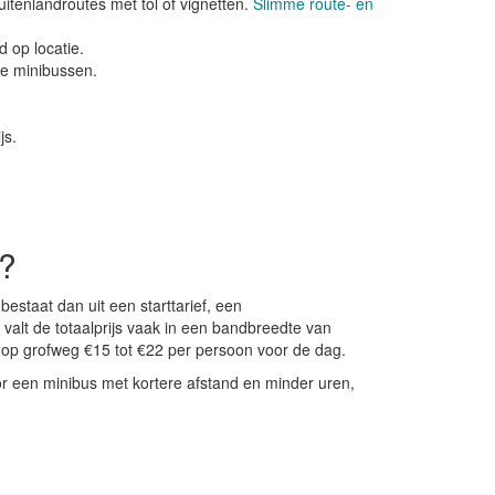
itenlandroutes met tol of vignetten.
Slimme route- en
d op locatie.
te minibussen.
js.
g?
estaat dan uit een starttarief, een
alt de totaalprijs vaak in een bandbreedte van
it op grofweg €15 tot €22 per persoon voor de dag.
or een minibus met kortere afstand en minder uren,