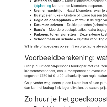
Afstand en route
– Meer kilometers betekent ee
tijdplanning
kan uren en kilometers besparen.
Uren en wachttijd
– Naast kilometers reken je v
Bustype en luxe
– Grotere of luxere bussen (d
Regio en opstapplaats
– Vertrek in de regio v
Datum en seizoen
– Drukke periodes (schoolre
Extra’s
– Meerdere opstaplocaties, extra bagagew
Parkeren, tol en vignetten
– Deze externe kost
Schoonmaak en schade
– Bij extra vervuiling
Wil je alle prijsbepalers op een rij en praktische afwe
Voorbeeldberekening: wat
Stel: je huurt een 50-persoons touringcar met chauffe
kilometercomponent, een uurcomponent en eventuele bi
ongeveer €750 tot €1.100, afhankelijk van regio, datum
Ga je verder weg, neem je een luxere bus of plan je m
dan kan het bedrag flink lager uitvallen. Je exacte prijs
Zo huur je het goedkoops