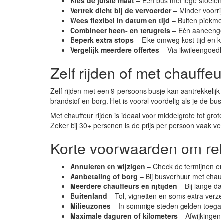
Kies de juiste maat
– Een bus met lege stoelen
Vertrek dicht bij de vervoerder
– Minder voorri
Wees flexibel in datum en tijd
– Buiten piekmo
Combineer heen- en terugreis
– Eén aaneengesl
Beperk extra stops
– Elke omweg kost tijd en k
Vergelijk meerdere offertes
– Via ikwileengoedk
Zelf rijden of met chauffe
Zelf rijden met een 9-persoons busje kan aantrekkelij
brandstof en borg. Het is vooral voordelig als je de bu
Met chauffeur rijden is ideaal voor middelgrote tot gr
Zeker bij 30+ personen is de prijs per persoon vaak v
Korte voorwaarden om re
Annuleren en wijzigen
– Check de termijnen en
Aanbetaling of borg
– Bij busverhuur met chauf
Meerdere chauffeurs en rijtijden
– Bij lange d
Buitenland
– Tol, vignetten en soms extra verz
Milieuzones
– In sommige steden gelden toega
Maximale daguren of kilometers
– Afwijkingen