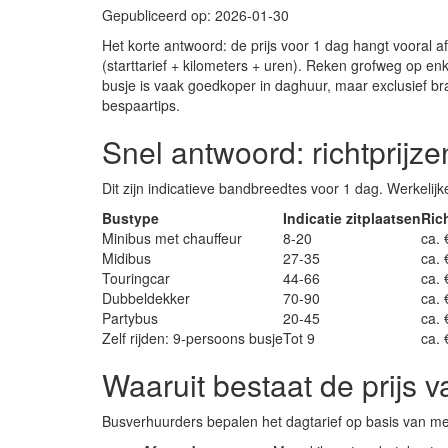
Gepubliceerd op: 2026-01-30
Het korte antwoord: de prijs voor 1 dag hangt vooral a
(starttarief + kilometers + uren). Reken grofweg op en
busje is vaak goedkoper in daghuur, maar exclusief br
bespaartips.
Snel antwoord: richtprijz
Dit zijn indicatieve bandbreedtes voor 1 dag. Werkelijk
Bustype
Indicatie zitplaatsen
Rich
Minibus met chauffeur
8-20
ca.
Midibus
27-35
ca.
Touringcar
44-66
ca.
Dubbeldekker
70-90
ca. 
Partybus
20-45
ca.
Zelf rijden: 9-persoons busje
Tot 9
ca.
Waaruit bestaat de prijs 
Busverhuurders bepalen het dagtarief op basis van m