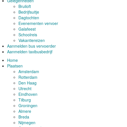
Gelegenheden
Bruiloft
Bedrijfsuitje
Dagtochten
Evenementen vervoer
Galafeest
Schoolreis
Vakantiereizen
Aanmelden bus vervoerder
Aanmelden taxibusbedrijf
Home
Plaatsen
Amsterdam
Rotterdam
Den Haag
Utrecht
Eindhoven
Tilburg
Groningen
Almere
Breda
Nijmegen