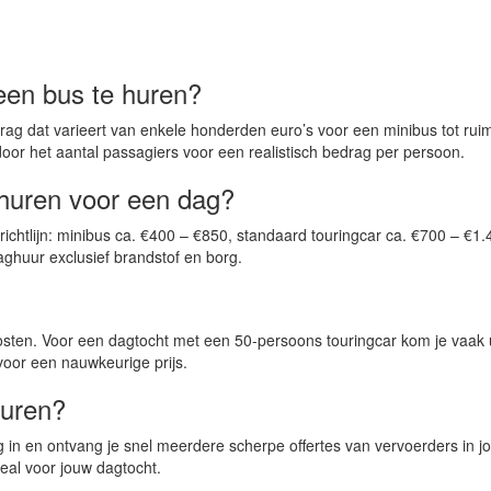
een bus te huren?
ag dat varieert van enkele honderden euro’s voor een minibus tot rui
oor het aantal passagiers voor een realistisch bedrag per persoon.
 huren voor een dag?
 richtlijn: minibus ca. €400 – €850, standaard touringcar ca. €700 – €
aghuur exclusief brandstof en borg.
kosten. Voor een dagtocht met een 50-persoons touringcar kom je vaak 
 voor een nauwkeurige prijs.
huren?
n en ontvang je snel meerdere scherpe offertes van vervoerders in jouw
eal voor jouw dagtocht.