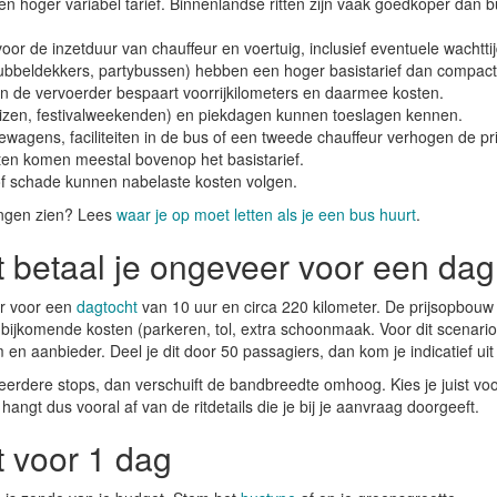
n hoger variabel tarief. Binnenlandse ritten zijn vaak goedkoper dan bu
oor de inzetduur van chauffeur en voertuig, inclusief eventuele wachttij
ubbeldekkers, partybussen) hebben een hoger basistarief dan compac
an de vervoerder bespaart voorrijkilometers en daarmee kosten.
izen, festivalweekenden) en piekdagen kunnen toeslagen kennen.
agens, faciliteiten in de bus of een tweede chauffeur verhogen de pri
en komen meestal bovenop het basistarief.
 of schade kunnen nabelaste kosten volgen.
gingen zien? Lees
waar je op moet letten als je een bus huurt
.
 betaal je ongeveer voor een da
ur voor een
dagtocht
van 10 uur en circa 220 kilometer. De prijsopbouw b
jkomende kosten (parkeren, tol, extra schoonmaak. Voor dit scenario v
 en aanbieder. Deel je dit door 50 passagiers, dan kom je indicatief u
eerdere stops, dan verschuift de bandbreedte omhoog. Kies je juist vo
 hangt dus vooral af van de ritdetails die je bij je aanvraag doorgeeft.
t voor 1 dag