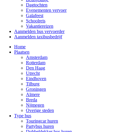
Dagtochten
Evenementen vervoer
Galafeest
Schoolreis
Vakantiereizen
Aanmelden bus vervoerder
Aanmelden taxibusbedrijf
Home
Plaatsen
Amsterdam
Rotterdam
Den Haag
Utrecht
Eindhoven
Tilburg
Groningen
Almere
Breda
Nijmegen
Overige steden
Type bus
Touringcar huren
Partybus huren
Dubbeldekker bus huren