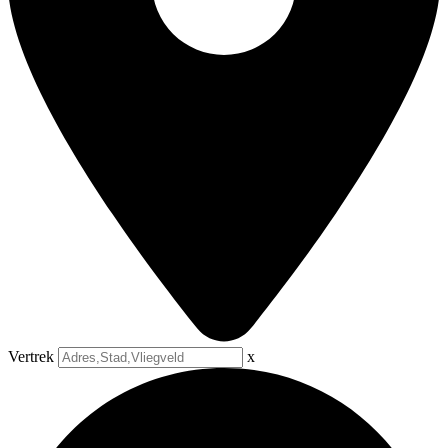
Vertrek
x