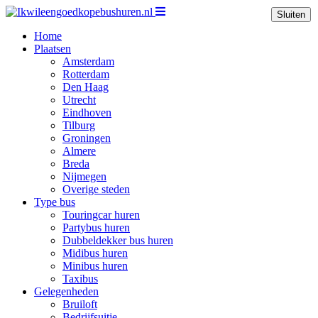
Sluiten
Home
Plaatsen
Amsterdam
Rotterdam
Den Haag
Utrecht
Eindhoven
Tilburg
Groningen
Almere
Breda
Nijmegen
Overige steden
Type bus
Touringcar huren
Partybus huren
Dubbeldekker bus huren
Midibus huren
Minibus huren
Taxibus
Gelegenheden
Bruiloft
Bedrijfsuitje