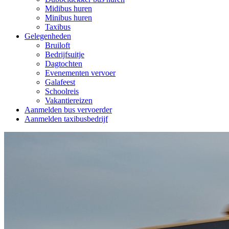
Midibus huren
Minibus huren
Taxibus
Gelegenheden
Bruiloft
Bedrijfsuitje
Dagtochten
Evenementen vervoer
Galafeest
Schoolreis
Vakantiereizen
Aanmelden bus vervoerder
Aanmelden taxibusbedrijf