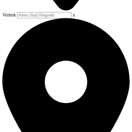
Vertrek
x