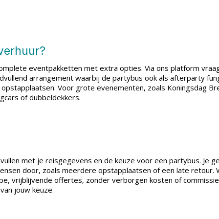
sverhuur?
complete eventpakketten met extra opties. Via ons platform vraag
ondvullend arrangement waarbij de partybus ook als afterparty fu
re opstapplaatsen. Voor grote evenementen, zoals Koningsdag Bre
gcars of dubbeldekkers.
te vullen met je reisgegevens en de keuze voor een partybus. Je g
nsen door, zoals meerdere opstapplaatsen of een late retour. W
rpe, vrijblijvende offertes, zonder verborgen kosten of commissie. 
 van jouw keuze.