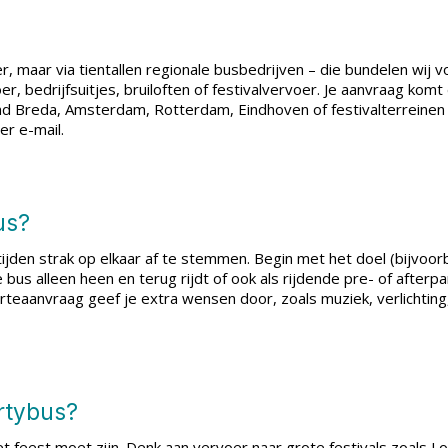
r, maar via tientallen regionale busbedrijven – die bundelen wij v
, bedrijfsuitjes, bruiloften of festivalvervoer. Je aanvraag kom
d Breda, Amsterdam, Rotterdam, Eindhoven of festivalterreinen al
er e-mail.
us?
jden strak op elkaar af te stemmen. Begin met het doel (bijvoorbe
bus alleen heen en terug rijdt of ook als rijdende pre- of afterp
fferteaanvraag geef je extra wensen door, zoals muziek, verlichti
artybus?
het feest moet zijn. Denk aan vervoer naar grote festivals zoals 