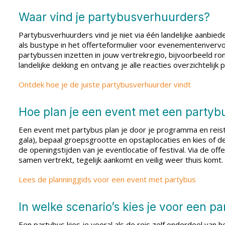
Waar vind je partybusverhuurders?
Partybusverhuurders vind je niet via één landelijke aanbiede
als bustype in het offerteformulier voor evenementenvervoer
partybussen inzetten in jouw vertrekregio, bijvoorbeeld ron
landelijke dekking en ontvang je alle reacties overzichtelijk p
Ontdek hoe je de juiste partybusverhuurder vindt
Hoe plan je een event met een partyb
Een event met partybus plan je door je programma en reisti
gala), bepaal groepsgrootte en opstaplocaties en kies of de 
de openingstijden van je eventlocatie of festival. Via de o
samen vertrekt, tegelijk aankomt en veilig weer thuis komt.
Lees de planninggids voor een event met partybus
In welke scenario’s kies je voor een p
Een partybus kies je vooral als de reis zelf onderdeel van 