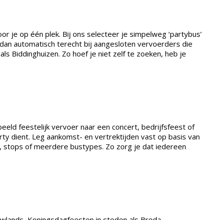
oor je op één plek. Bij ons selecteer je simpelweg ‘partybus’
t dan automatisch terecht bij aangesloten vervoerders die
s Biddinghuizen. Zo hoef je niet zelf te zoeken, heb je
eld feestelijk vervoer naar een concert, bedrijfsfeest of
arty dient. Leg aankomst- en vertrektijden vast op basis van
ng, stops of meerdere bustypes. Zo zorg je dat iedereen
Lowlands, Koningsdagfeesten in steden als Breda,