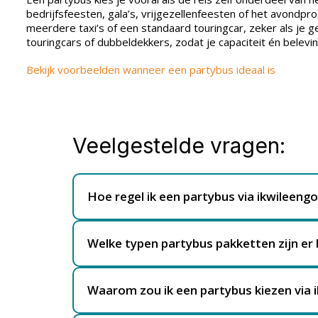
bedrijfsfeesten, gala’s, vrijgezellenfeesten of het avondp
meerdere taxi’s of een standaard touringcar, zeker als je
touringcars of dubbeldekkers, zodat je capaciteit én belevin
Bekijk voorbeelden wanneer een partybus ideaal is
Veelgestelde vragen:
Hoe regel ik een partybus via ikwileen
Een partybus regel je eenvoudig via het online
datum, route, groepsgrootte en de specifieke
Welke typen partybus pakketten zijn er
busmaatschappijen die gespecialiseerd zijn in 
Via ikwileengoedkopebushuren.nl kun je offer
zelf afbellen van talloze bedrijven. Na vergeli
maatwerkritten, zoals een enkele reis naar een 
beste bij jouw wensen past.
Waarom zou ik een partybus kiezen via
eventpakketten waarbij de partybus een avondv
Het kiezen van een partybus via ikwileengoedk
gekoelde drankvoorzieningen, uitgebreidere li