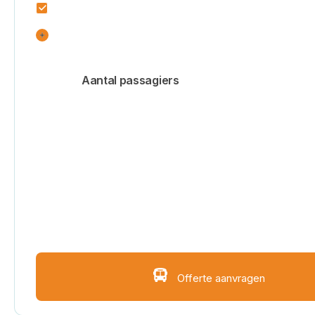
Heenreis is gelijk aan terugreis
Voeg een tussenstop toe
Voeg extra bestemmingen of extra informatie 
Meer bestemmingen
Opslaan
Vergeet niet om de offerteaanvraag opnieuw op te 
Offerte aanvragen