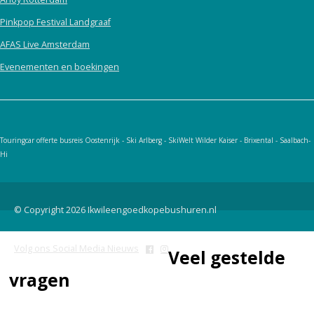
Pinkpop Festival Landgraaf
AFAS Live Amsterdam
Evenementen en boekingen
Touringcar offerte busreis Oostenrijk - Ski Arlberg - SkiWelt Wilder Kaiser - Brixental - Saalbach-
Hi
© Copyright 2026 Ikwileengoedkopebushuren.nl
Volg ons Social Media Nieuws
Veel gestelde
vragen