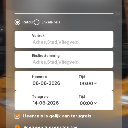
Retour
Enkele reis
Vertrek
Eindbestemming
Heenreis
Tijd
Terugreis
Tijd
Heenreis is gelijk aan terugreis
Voeg een tussenstop toe