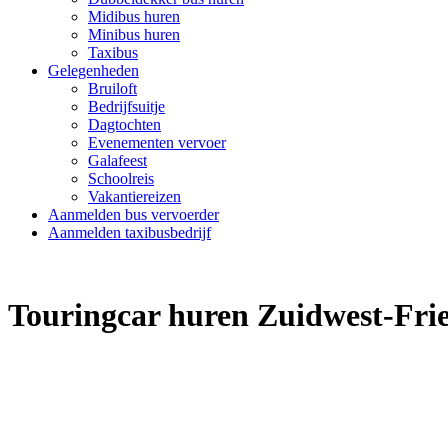
Midibus huren
Minibus huren
Taxibus
Gelegenheden
Bruiloft
Bedrijfsuitje
Dagtochten
Evenementen vervoer
Galafeest
Schoolreis
Vakantiereizen
Aanmelden bus vervoerder
Aanmelden taxibusbedrijf
Touringcar huren Zuidwest-Fri