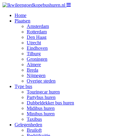
Home
Plaatsen
Amsterdam
Rotterdam
Den Haag
Utrecht
Eindhoven
Tilburg
Groningen
Almere
Breda
Nijmegen
Overige steden
Type bus
Touringcar huren
Partybus huren
Dubbeldekker bus huren
Midibus huren
Minibus huren
Taxibus
Gelegenheden
Bruiloft
Bedrijfsuitje