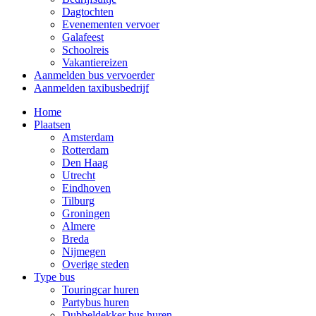
Dagtochten
Evenementen vervoer
Galafeest
Schoolreis
Vakantiereizen
Aanmelden bus vervoerder
Aanmelden taxibusbedrijf
Home
Plaatsen
Amsterdam
Rotterdam
Den Haag
Utrecht
Eindhoven
Tilburg
Groningen
Almere
Breda
Nijmegen
Overige steden
Type bus
Touringcar huren
Partybus huren
Dubbeldekker bus huren