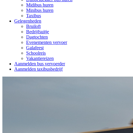
Midibus huren
Minibus huren
Taxibus
Gelegenheden
Bruiloft
Bedrijfsuitje
Dagtochten
Evenementen vervoer
Galafeest
Schoolreis
Vakantiereizen
Aanmelden bus vervoerder
Aanmelden taxibusbedrijf