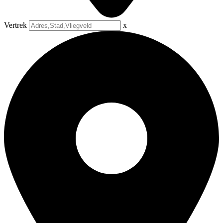
Vertrek
x