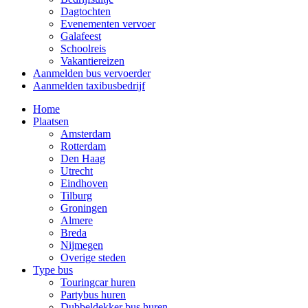
Dagtochten
Evenementen vervoer
Galafeest
Schoolreis
Vakantiereizen
Aanmelden bus vervoerder
Aanmelden taxibusbedrijf
Home
Plaatsen
Amsterdam
Rotterdam
Den Haag
Utrecht
Eindhoven
Tilburg
Groningen
Almere
Breda
Nijmegen
Overige steden
Type bus
Touringcar huren
Partybus huren
Dubbeldekker bus huren