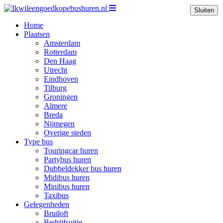
Sluiten
Home
Plaatsen
Amsterdam
Rotterdam
Den Haag
Utrecht
Eindhoven
Tilburg
Groningen
Almere
Breda
Nijmegen
Overige steden
Type bus
Touringcar huren
Partybus huren
Dubbeldekker bus huren
Midibus huren
Minibus huren
Taxibus
Gelegenheden
Bruiloft
Bedrijfsuitje