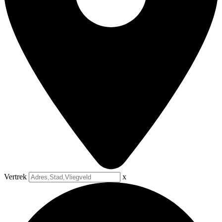
Vertrek
x