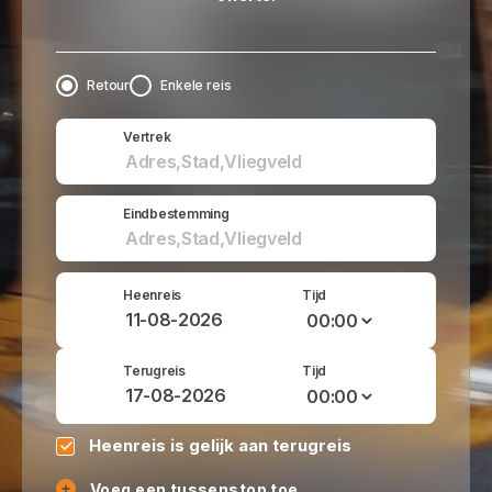
Retour
Enkele reis
Vertrek
Eindbestemming
Heenreis
Tijd
Terugreis
Tijd
Heenreis is gelijk aan terugreis
Voeg een tussenstop toe