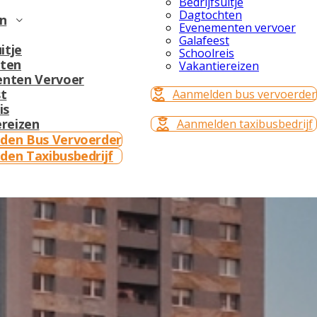
Bedrijfsuitje
Dagtochten
n
Evenementen vervoer
Galafeest
itje
Schoolreis
ten
Vakantiereizen
nten Vervoer
t
Aanmelden bus vervoerder
is
reizen
Aanmelden taxibusbedrijf
den Bus Vervoerder
den Taxibusbedrijf