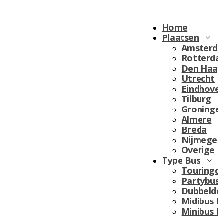
Home
Plaatsen
Amster
Rotterd
Den Haa
Utrecht
Eindhov
Tilburg
Groning
Almere
Breda
Nijmege
Overige
Type Bus
Touring
Partybu
Dubbeld
Midibus
Minibus