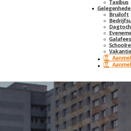
Taxibus
Gelegenhede
Bruiloft
Bedrijfsu
Dagtoch
Eveneme
Galafees
Schoolre
Vakantie
Aanmel
Aanmel