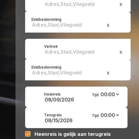
x
Eindbestemming
x
Vertrek
x
Eindbestemming
x
Heenreis
Tijd
Terugreis
Tijd
Heenreis is gelijk aan terugreis