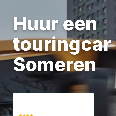
Huur een
touringcar
Someren