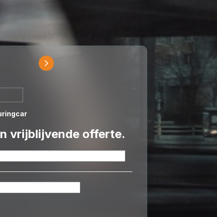
Partybus
uringcar
 vrijblijvende offerte.