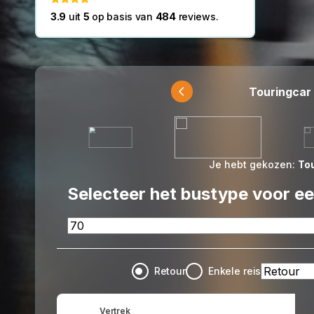
3.9
uit
5
op basis van
484
reviews.
Taxibus
Touringcar
Je hebt gekozen:
To
Selecteer het bustype voor een
Retour
Enkele reis
Vertrek