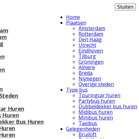
Sluiten
Home
Plaatsen
Amsterdam
dam
Rotterdam
am
Den Haag
g
Utrecht
Eindhoven
en
Tilburg
Groningen
Almere
en
Breda
Nijmegen
Overige steden
n
Type bus
 Steden
Touringcar huren
Partybus huren
Dubbeldekker bus huren
car Huren
Midibus huren
s Huren
Minibus huren
ekker Bus Huren
Taxibus
 Huren
Gelegenheden
 Huren
Bruiloft