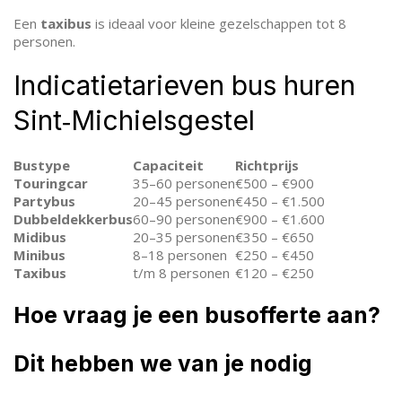
Een
taxibus
is ideaal voor kleine gezelschappen tot 8
personen.
Indicatietarieven bus huren
Sint‑Michielsgestel
Bustype
Capaciteit
Richtprijs
Touringcar
35–60 personen
€500 – €900
Partybus
20–45 personen
€450 – €1.500
Dubbeldekkerbus
60–90 personen
€900 – €1.600
Midibus
20–35 personen
€350 – €650
Minibus
8–18 personen
€250 – €450
Taxibus
t/m 8 personen
€120 – €250
Hoe vraag je een busofferte aan?
Dit hebben we van je nodig