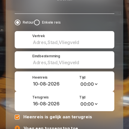
Retour
Enkele reis
Vertrek
Eindbestemming
Heenreis
Tijd
Terugreis
Tijd
Heenreis is gelijk aan terugreis
Voeg een tussenstop toe