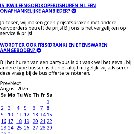
IS IKWILEENGOEDKOPEBUSHUREN.NL EEN
ONAFHANKELIJKE AANBIEDER?
Ja zeker, wij maken geen prijsafspraken met andere
vervoerders betreft de prijs! Bij ons is het vergelijken op
service & prijs!
WORDT ER OOK FRIS(DRANK) EN ETENSWAREN
AANGEBODEN?
Bij het huren van een partybus is dit vaak wel het geval, bij
andere type bussen is dit niet altijd mogelijk. wij adviseren
deze vraag bij de bus offerte te noteren.
Prev
Next
August
2026
Su
Mo
Tu
We
Th
Fr
Sa
1
2
3
4
5
6
7
8
9
10
11
12
13
14
15
16
17
18
19
20
21
22
23
24
25
26
27
28
29