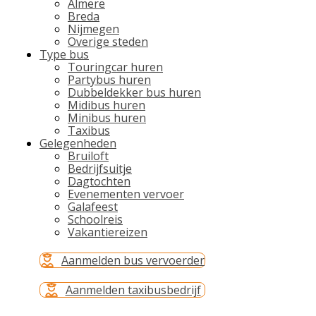
Almere
Breda
Nijmegen
Overige steden
Type bus
Touringcar huren
Partybus huren
Dubbeldekker bus huren
Midibus huren
Minibus huren
Taxibus
Gelegenheden
Bruiloft
Bedrijfsuitje
Dagtochten
Evenementen vervoer
Galafeest
Schoolreis
Vakantiereizen
Aanmelden bus vervoerder
Aanmelden taxibusbedrijf