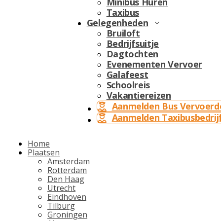
Minibus Huren
Taxibus
Gelegenheden
Bruiloft
Bedrijfsuitje
Dagtochten
Evenementen Vervoer
Galafeest
Schoolreis
Vakantiereizen
Aanmelden Bus Vervoerd
Aanmelden Taxibusbedrij
Home
Plaatsen
Amsterdam
Rotterdam
Den Haag
Utrecht
Eindhoven
Tilburg
Groningen