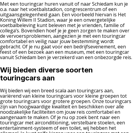
Met een touringcar huren vanuit of naar Schiedam kun je
o.a. naar het voetbalstadion, congrescentrum of een
uitgaansgelegenheid gaan. Een voorbeeld hiervan is Het
Koning Willem II Stadion, waar je een onvergetelijke
voetbalbeleving kunt beleven met je vrienden, familie of
collega’s. Bovendien hoef je je geen zorgen te maken over
de vervoersproblemen, aangezien je met een touringcar
comfortabel en veilig naar jouw bestemming wordt
gebracht. Of je nu gaat voor een bedrijfsevenement, een
feest of een bezoek aan een museum, met een touringcar
vanuit Schiedam ben je verzekerd van een onbezorgde reis.
Wij bieden diverse soorten
touringcars aan
Wij bieden wij een breed scala aan touringcars aan,
variërend van kleine touringcars voor kleine groepen tot
grote touringcars voor grotere groepen. Onze touringcars
zijn van hoogwaardige kwaliteit en beschikken over alle
noodzakelijke faciliteiten om jouw reis comfortabel en
aangenaam te maken. Of je nu op zoek bent naar een
touringcar met airconditioning, verstelbare stoelen, een
entertainment-systeem of een toilet, wij hebben het