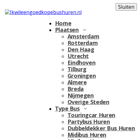
Sluiten
Home
Plaatsen
Amsterdam
Rotterdam
Den Haag
Utrecht
Eindhoven
Tilburg
Groningen
Almere
Breda
Nijmegen
Overige Steden
Type Bus
Touringcar Huren
Partybus Huren
Dubbeldekker Bus Huren
Midibus Huren