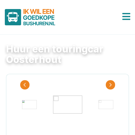
Huur een touringcar
Oosterhout
Touringcar
Je hebt gekozen:
Touringcar
Selecteer het bustype voor een vrijblijvende
offerte.