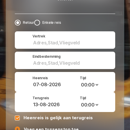
Retour
Enkele reis
Vertrek
Eindbestemming
Heenreis
Tijd
Terugreis
Tijd
Heenreis is gelijk aan terugreis
Voeg een tussenstop toe