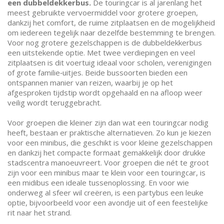
een dubbeldekkerbus.
De touringcar is al jarenlang het
meest gebruikte vervoermiddel voor grotere groepen,
dankzij het comfort, de ruime zitplaatsen en de mogelijkheid
om iedereen tegelijk naar dezelfde bestemming te brengen.
Voor nog grotere gezelschappen is de dubbeldekkerbus
een uitstekende optie. Met twee verdiepingen en veel
zitplaatsen is dit voertuig ideaal voor scholen, verenigingen
of grote familie‑uitjes. Beide bussoorten bieden een
ontspannen manier van reizen, waarbij je op het
afgesproken tijdstip wordt opgehaald en na afloop weer
veilig wordt teruggebracht.
Voor groepen die kleiner zijn dan wat een touringcar nodig
heeft, bestaan er praktische alternatieven. Zo kun je kiezen
voor een minibus, die geschikt is voor kleine gezelschappen
en dankzij het compacte formaat gemakkelijk door drukke
stadscentra manoeuvreert. Voor groepen die nét te groot
zijn voor een minibus maar te klein voor een touringcar, is
een midibus een ideale tussenoplossing. En voor wie
onderweg al sfeer wil creëren, is een partybus een leuke
optie, bijvoorbeeld voor een avondje uit of een feestelijke
rit naar het strand.