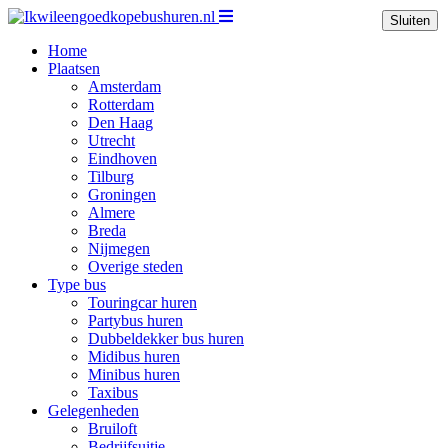
Sluiten
Home
Plaatsen
Amsterdam
Rotterdam
Den Haag
Utrecht
Eindhoven
Tilburg
Groningen
Almere
Breda
Nijmegen
Overige steden
Type bus
Touringcar huren
Partybus huren
Dubbeldekker bus huren
Midibus huren
Minibus huren
Taxibus
Gelegenheden
Bruiloft
Bedrijfsuitje