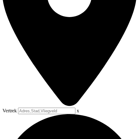
Vertrek
x