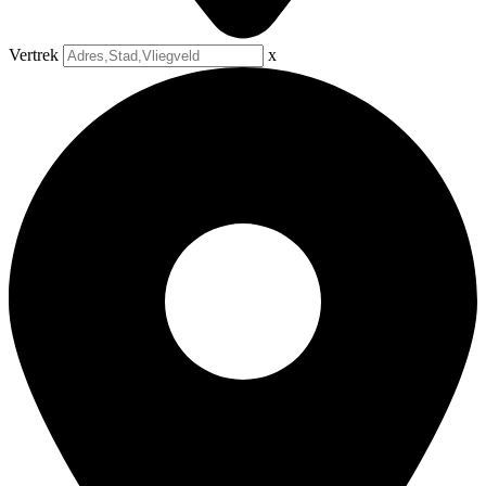
Vertrek
x