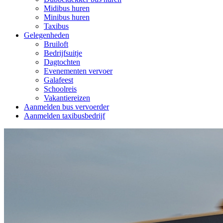
Midibus huren
Minibus huren
Taxibus
Gelegenheden
Bruiloft
Bedrijfsuitje
Dagtochten
Evenementen vervoer
Galafeest
Schoolreis
Vakantiereizen
Aanmelden bus vervoerder
Aanmelden taxibusbedrijf