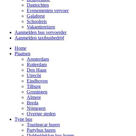
Dagtochten
Evenementen vervoer
Galafeest
Schoolreis
Vakantiereizen
Aanmelden bus vervoerder
Aanmelden taxibusbedrijf
Home
Plaatsen
Amsterdam
Rotterdam
Den Haag
Utrecht
Eindhoven
Tilburg
Groningen
Almere
Breda
Nijmegen
Overige steden
Type bus
Touringcar huren
Partybus huren
Dubbeldekker bus huren