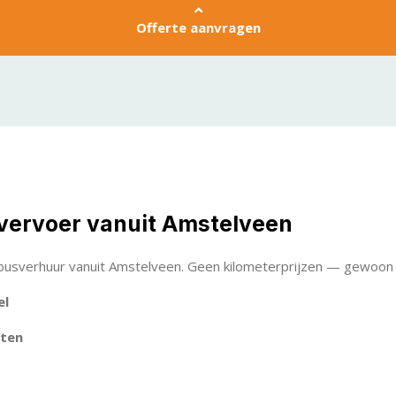
Offerte aanvragen
vervoer vanuit Amstelveen
usverhuur vanuit Amstelveen. Geen kilometerprijzen — gewoon d
el
tten