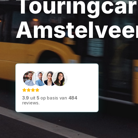
Touringcar
Amstelvee
3.9
uit
5
op basis van
484
reviews.