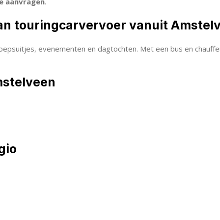
te aanvragen
.
an touringcarvervoer vanuit Amstel
oepsuitjes, evenementen en dagtochten. Met een bus en chauffeur 
mstelveen
gio