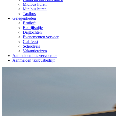
Midibus huren
Minibus huren
Taxibus
Gelegenheden
Bruiloft
Bedrijfsuitje
Dagtochten
Evenementen vervoer
Galafeest
Schoolreis
Vakantiereizen
Aanmelden bus vervoerder
Aanmelden taxibusbedrijf