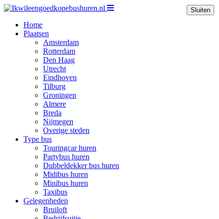
Sluiten
Home
Plaatsen
Amsterdam
Rotterdam
Den Haag
Utrecht
Eindhoven
Tilburg
Groningen
Almere
Breda
Nijmegen
Overige steden
Type bus
Touringcar huren
Partybus huren
Dubbeldekker bus huren
Midibus huren
Minibus huren
Taxibus
Gelegenheden
Bruiloft
Bedrijfsuitje