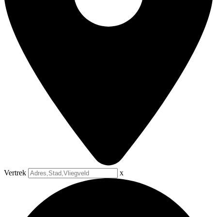
Vertrek
x