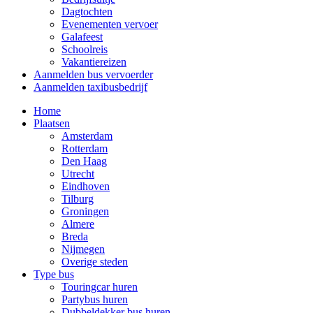
Dagtochten
Evenementen vervoer
Galafeest
Schoolreis
Vakantiereizen
Aanmelden bus vervoerder
Aanmelden taxibusbedrijf
Home
Plaatsen
Amsterdam
Rotterdam
Den Haag
Utrecht
Eindhoven
Tilburg
Groningen
Almere
Breda
Nijmegen
Overige steden
Type bus
Touringcar huren
Partybus huren
Dubbeldekker bus huren