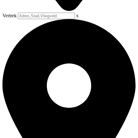
Vertrek
x