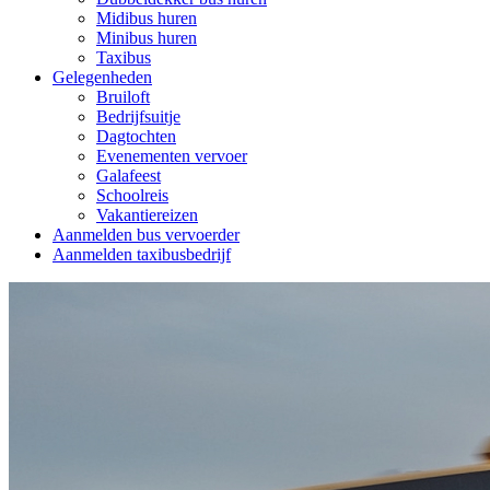
Midibus huren
Minibus huren
Taxibus
Gelegenheden
Bruiloft
Bedrijfsuitje
Dagtochten
Evenementen vervoer
Galafeest
Schoolreis
Vakantiereizen
Aanmelden bus vervoerder
Aanmelden taxibusbedrijf