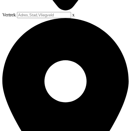
Vertrek
x