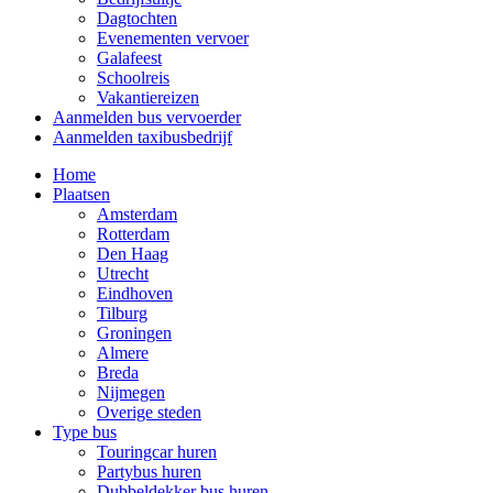
Dagtochten
Evenementen vervoer
Galafeest
Schoolreis
Vakantiereizen
Aanmelden bus vervoerder
Aanmelden taxibusbedrijf
Home
Plaatsen
Amsterdam
Rotterdam
Den Haag
Utrecht
Eindhoven
Tilburg
Groningen
Almere
Breda
Nijmegen
Overige steden
Type bus
Touringcar huren
Partybus huren
Dubbeldekker bus huren