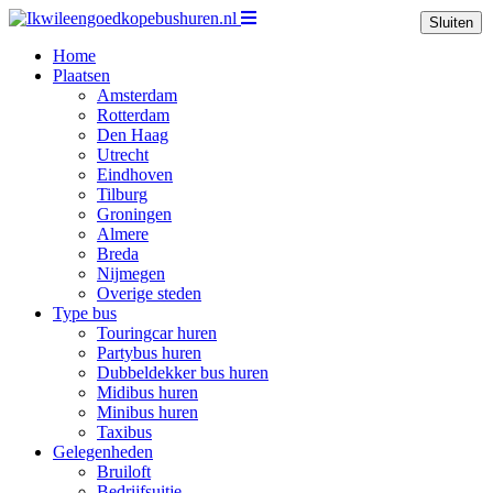
Sluiten
Home
Plaatsen
Amsterdam
Rotterdam
Den Haag
Utrecht
Eindhoven
Tilburg
Groningen
Almere
Breda
Nijmegen
Overige steden
Type bus
Touringcar huren
Partybus huren
Dubbeldekker bus huren
Midibus huren
Minibus huren
Taxibus
Gelegenheden
Bruiloft
Bedrijfsuitje