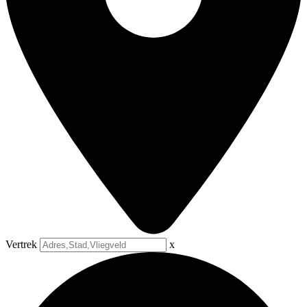
Vertrek
x