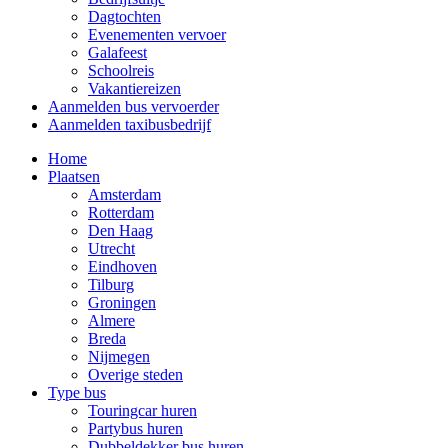
Dagtochten
Evenementen vervoer
Galafeest
Schoolreis
Vakantiereizen
Aanmelden bus vervoerder
Aanmelden taxibusbedrijf
Home
Plaatsen
Amsterdam
Rotterdam
Den Haag
Utrecht
Eindhoven
Tilburg
Groningen
Almere
Breda
Nijmegen
Overige steden
Type bus
Touringcar huren
Partybus huren
Dubbeldekker bus huren