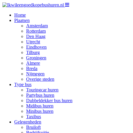
Home
Plaatsen
Amsterdam
Rotterdam
Den Haag
Utrecht
Eindhoven
Tilburg
Groningen
Almere
Breda
Nijmegen
Overige steden
Type bus
Touringcar huren
Partybus huren
Dubbeldekker bus huren
Midibus huren
Minibus huren
Taxibus
Gelegenheden
Bruiloft
Bedrijfsuitje