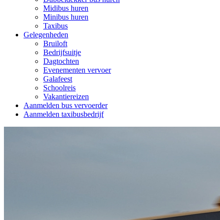
Midibus huren
Minibus huren
Taxibus
Gelegenheden
Bruiloft
Bedrijfsuitje
Dagtochten
Evenementen vervoer
Galafeest
Schoolreis
Vakantiereizen
Aanmelden bus vervoerder
Aanmelden taxibusbedrijf