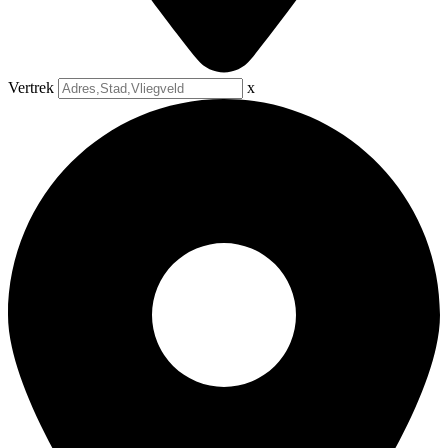
Vertrek
x