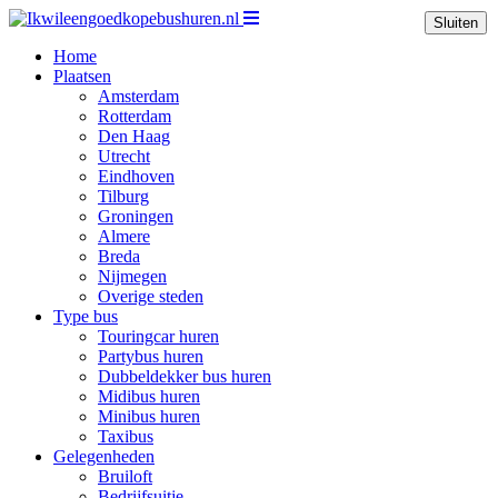
Sluiten
Home
Plaatsen
Amsterdam
Rotterdam
Den Haag
Utrecht
Eindhoven
Tilburg
Groningen
Almere
Breda
Nijmegen
Overige steden
Type bus
Touringcar huren
Partybus huren
Dubbeldekker bus huren
Midibus huren
Minibus huren
Taxibus
Gelegenheden
Bruiloft
Bedrijfsuitje