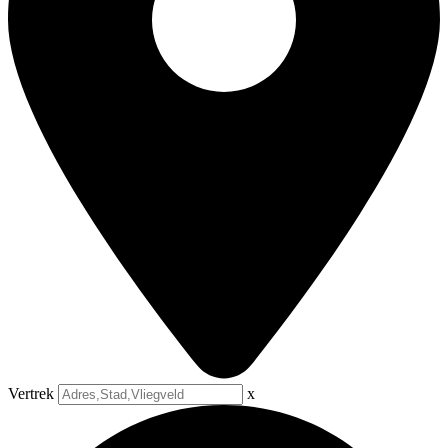
Vertrek
x