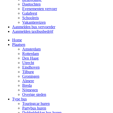
Dagtochten
Evenementen vervoer
Galafeest
Schoolreis
Vakantiereizen
Aanmelden bus vervoerder
Aanmelden taxibusbedrijf
Home
Plaatsen
Amsterdam
Rotterdam
Den Haag
Utrecht
Eindhoven
Tilburg
Groningen
Almere
Breda
Nijmegen
Overige steden
Type bus
Touringcar huren
Partybus huren
Dubbeldekker bus huren