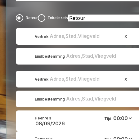
Retour
Enkele reis
x
Vertrek
Eindbestemming
x
Vertrek
Eindbestemming
Heenreis
Tijd
Terugreis