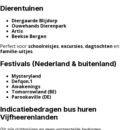
Dierentuinen
Diergaarde Blijdorp
Ouwehands Dierenpark
Artis
Beekse Bergen
Perfect voor
schoolreisjes
,
excursies
,
dagtochten
en
familie-uitjes
.
Festivals (Nederland & buitenland)
Mysteryland
Defqon.1
Awakenings
Tomorrowland (BE)
Parookaville (DE)
Indicatiebedragen bus huren
Vijfheerenlanden
Dit zijn richtprijzen en geen vastgestelde bedragen.