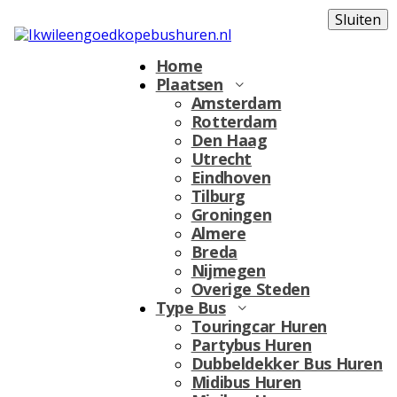
Sluiten
Home
Plaatsen
Amsterdam
Rotterdam
Den Haag
Utrecht
Eindhoven
Tilburg
Groningen
Almere
Breda
Nijmegen
Overige Steden
Type Bus
Touringcar Huren
Partybus Huren
Dubbeldekker Bus Huren
Midibus Huren