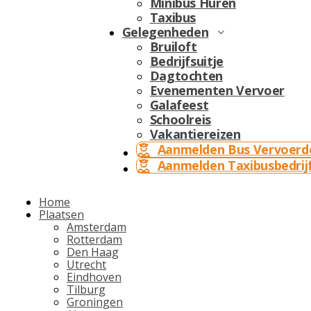
Minibus Huren
Taxibus
Gelegenheden
Bruiloft
Bedrijfsuitje
Dagtochten
Evenementen Vervoer
Galafeest
Schoolreis
Vakantiereizen
Aanmelden Bus Vervoerd
Aanmelden Taxibusbedrij
Home
Plaatsen
Amsterdam
Rotterdam
Den Haag
Utrecht
Eindhoven
Tilburg
Groningen