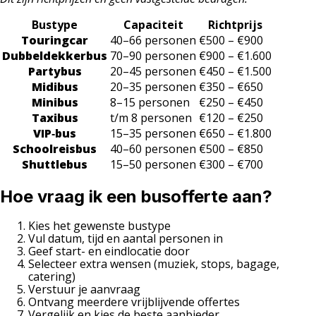
Bustype
Capaciteit
Richtprijs
Touringcar
40–66 personen
€500 – €900
Dubbeldekkerbus
70–90 personen
€900 – €1.600
Partybus
20–45 personen
€450 – €1.500
Midibus
20–35 personen
€350 – €650
Minibus
8–15 personen
€250 – €450
Taxibus
t/m 8 personen
€120 – €250
VIP‑bus
15–35 personen
€650 – €1.800
Schoolreisbus
40–60 personen
€500 – €850
Shuttlebus
15–50 personen
€300 – €700
Hoe vraag ik een busofferte aan?
Kies het gewenste bustype
Vul datum, tijd en aantal personen in
Geef start- en eindlocatie door
Selecteer extra wensen (muziek, stops, bagage,
catering)
Verstuur je aanvraag
Ontvang meerdere vrijblijvende offertes
Vergelijk en kies de beste aanbieder