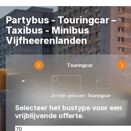
Partybus - Touringcar –
Taxibus - Minibus
Vijfheerenlanden
Touringcar
Je hebt gekozen:
Touringcar
Selecteer het bustype voor een
vrijblijvende offerte.