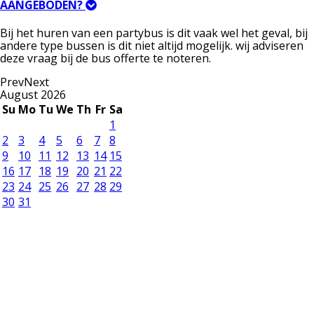
AANGEBODEN?
Bij het huren van een partybus is dit vaak wel het geval, bij
andere type bussen is dit niet altijd mogelijk. wij adviseren
deze vraag bij de bus offerte te noteren.
Prev
Next
August
2026
Su
Mo
Tu
We
Th
Fr
Sa
1
2
3
4
5
6
7
8
9
10
11
12
13
14
15
16
17
18
19
20
21
22
23
24
25
26
27
28
29
30
31