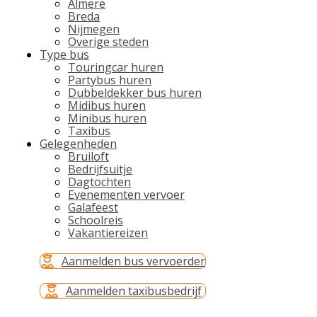
Almere
Breda
Nijmegen
Overige steden
Type bus
Touringcar huren
Partybus huren
Dubbeldekker bus huren
Midibus huren
Minibus huren
Taxibus
Gelegenheden
Bruiloft
Bedrijfsuitje
Dagtochten
Evenementen vervoer
Galafeest
Schoolreis
Vakantiereizen
Aanmelden bus vervoerder
Aanmelden taxibusbedrijf