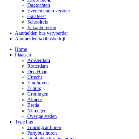
Dagtochten
Evenementen vervoer
Galafeest
Schoolreis
Vakantiereizen
Aanmelden bus vervoerder
Aanmelden taxibusbedrijf
Home
Plaatsen
Amsterdam
Rotterdam
Den Haag
Utrecht
Eindhoven
Tilburg
Groningen
Almere
Breda
Nijmegen
Overige steden
Type bus
Touringcar huren
Partybus huren
Dubbeldekker bus huren