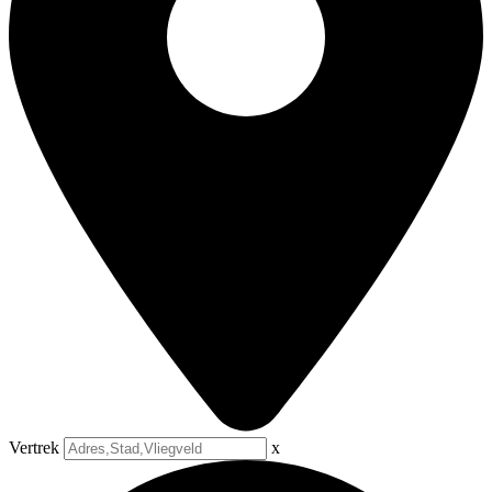
Vertrek
x