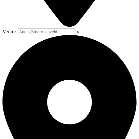
Vertrek
x