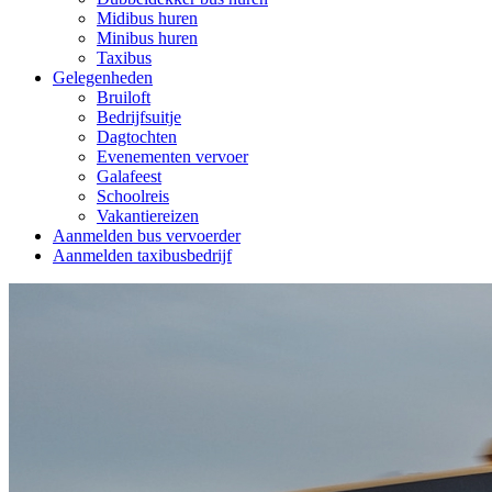
Midibus huren
Minibus huren
Taxibus
Gelegenheden
Bruiloft
Bedrijfsuitje
Dagtochten
Evenementen vervoer
Galafeest
Schoolreis
Vakantiereizen
Aanmelden bus vervoerder
Aanmelden taxibusbedrijf