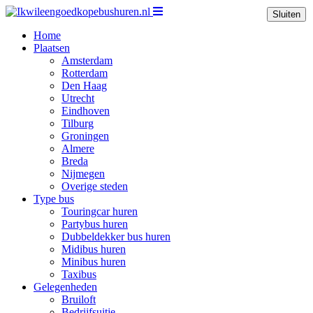
Sluiten
Home
Plaatsen
Amsterdam
Rotterdam
Den Haag
Utrecht
Eindhoven
Tilburg
Groningen
Almere
Breda
Nijmegen
Overige steden
Type bus
Touringcar huren
Partybus huren
Dubbeldekker bus huren
Midibus huren
Minibus huren
Taxibus
Gelegenheden
Bruiloft
Bedrijfsuitje