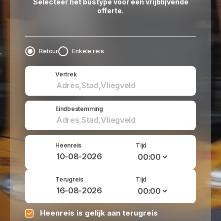
Selecteer het bustype voor een vrijblijvende
offerte.
Retour
Enkele reis
Vertrek
Eindbestemming
Heenreis
Tijd
Terugreis
Tijd
Heenreis is gelijk aan terugreis