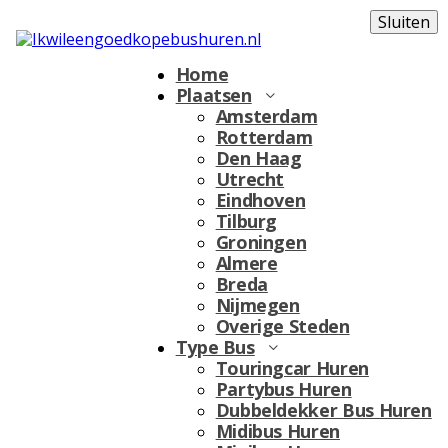
Sluiten
Home
Plaatsen
Amsterdam
Rotterdam
Den Haag
Utrecht
Eindhoven
Tilburg
Groningen
Almere
Breda
Nijmegen
Overige Steden
Type Bus
Touringcar Huren
Partybus Huren
Dubbeldekker Bus Huren
Midibus Huren