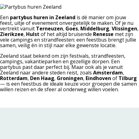
Een
partybus huren in Zeeland
is dé manier om jouw
feest, uitje of evenement onvergetelijk te maken. Of je nu
vertrekt vanuit
Terneuzen
,
Goes
,
Middelburg
,
Vlissingen
,
Zierikzee
,
Hulst
of het altijd bruisende
Renesse
met zijn
vele campings en strandfeesten: een feestbus brengt jullie
samen, veilig én in stijl naar elke gewenste locatie.
Zeeland staat bekend om zijn festivals, strandfeesten,
campings, vakantieparken en gezellige dorpen. Een
partybus past daar perfect bij. Maar ook als je vanuit
Zeeland naar andere steden reist, zoals
Amsterdam
,
Rotterdam
,
Den Haag
,
Groningen
,
Eindhoven
of
Tilburg
— is een feestbus de ideale keuze voor groepen die samen
willen reizen en de sfeer al onderweg willen voelen.