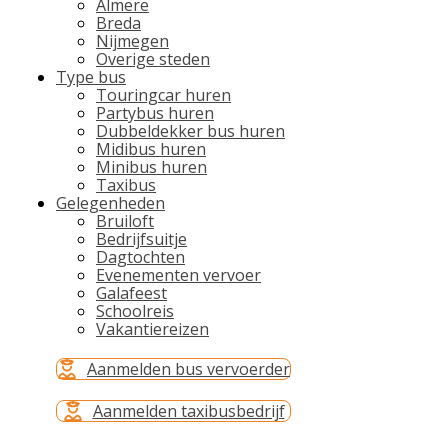
Almere
Breda
Nijmegen
Overige steden
Type bus
Touringcar huren
Partybus huren
Dubbeldekker bus huren
Midibus huren
Minibus huren
Taxibus
Gelegenheden
Bruiloft
Bedrijfsuitje
Dagtochten
Evenementen vervoer
Galafeest
Schoolreis
Vakantiereizen
Aanmelden bus vervoerder
Aanmelden taxibusbedrijf