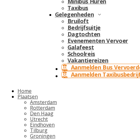
Minibus Huren
Taxibus
Gelegenheden
Bruiloft
Bedrijfsuitje
Dagtochten
Evenementen Vervoer
Galafeest
Schoolreis
Vakantiereizen
Aanmelden Bus Vervoerd
Aanmelden Taxibusbedrij
Home
Plaatsen
Amsterdam
Rotterdam
Den Haag
Utrecht
Eindhoven
Tilburg
Groningen