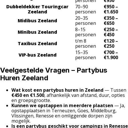
personen
€950
Dubbeldekker Touringcar
70–90
€950 –
Zeeland
personen
€1.650
20–35
€350 –
Midibus Zeeland
personen
€650
8–15
€250 –
Minibus Zeeland
personen
€450
t/m 8
€120 –
Taxibus Zeeland
personen
€250
15–35
€700 –
VIP‑bus Zeeland
personen
€1.900
Veelgestelde Vragen – Partybus
Huren Zeeland
Wat kost een partybus huren in Zeeland
— Tussen
€450 en €1.500
, afhankelijk van afstand, duur, opties
en groepsgrootte.
Kunnen we opstappen in meerdere plaatsen
— Ja,
opstapplaatsen in Terneuzen, Goes, Middelburg,
Vlissingen, Renesse en omliggende dorpen zijn
mogelijk.
Is een partybus geschikt voor campings in Renesse