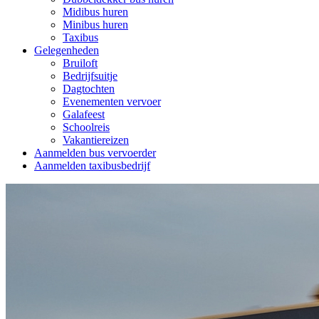
Midibus huren
Minibus huren
Taxibus
Gelegenheden
Bruiloft
Bedrijfsuitje
Dagtochten
Evenementen vervoer
Galafeest
Schoolreis
Vakantiereizen
Aanmelden bus vervoerder
Aanmelden taxibusbedrijf