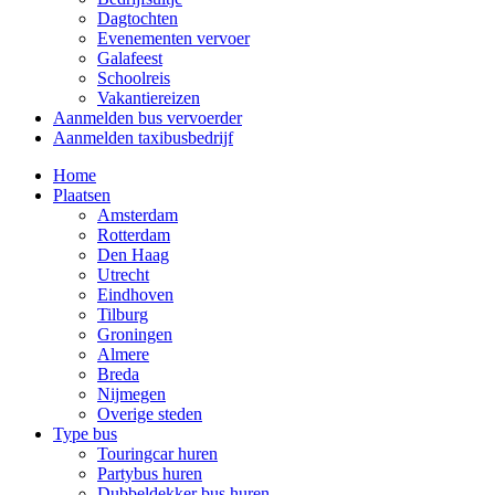
Dagtochten
Evenementen vervoer
Galafeest
Schoolreis
Vakantiereizen
Aanmelden bus vervoerder
Aanmelden taxibusbedrijf
Home
Plaatsen
Amsterdam
Rotterdam
Den Haag
Utrecht
Eindhoven
Tilburg
Groningen
Almere
Breda
Nijmegen
Overige steden
Type bus
Touringcar huren
Partybus huren
Dubbeldekker bus huren