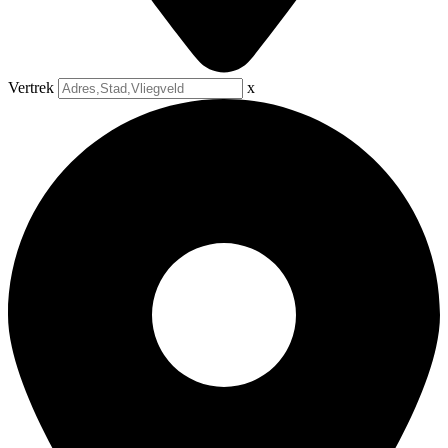
Vertrek
x