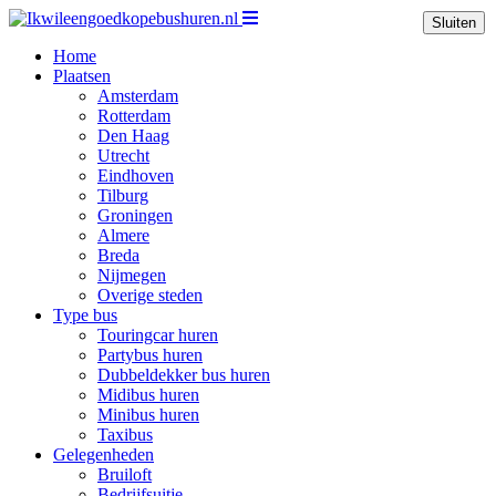
Sluiten
Home
Plaatsen
Amsterdam
Rotterdam
Den Haag
Utrecht
Eindhoven
Tilburg
Groningen
Almere
Breda
Nijmegen
Overige steden
Type bus
Touringcar huren
Partybus huren
Dubbeldekker bus huren
Midibus huren
Minibus huren
Taxibus
Gelegenheden
Bruiloft
Bedrijfsuitje