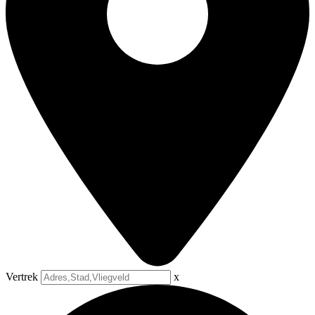
Vertrek
x