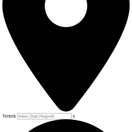
Vertrek
x