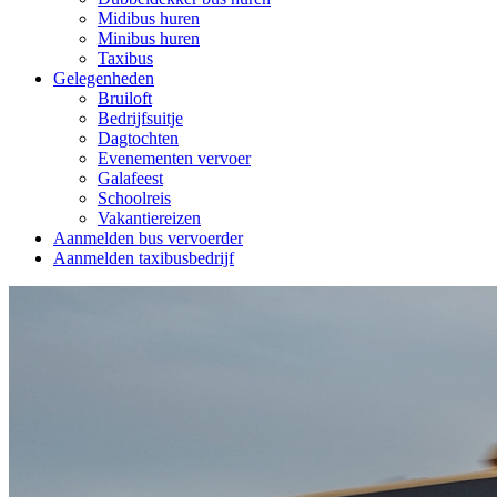
Midibus huren
Minibus huren
Taxibus
Gelegenheden
Bruiloft
Bedrijfsuitje
Dagtochten
Evenementen vervoer
Galafeest
Schoolreis
Vakantiereizen
Aanmelden bus vervoerder
Aanmelden taxibusbedrijf