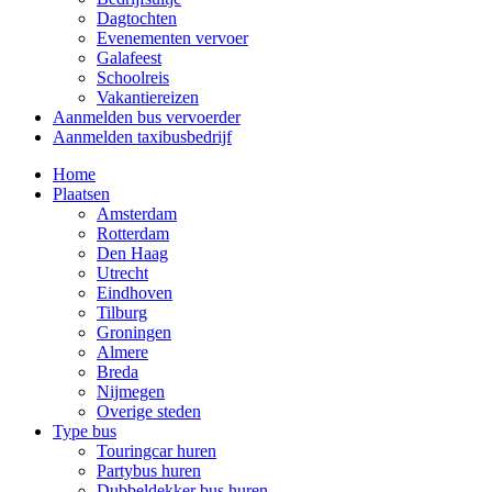
Dagtochten
Evenementen vervoer
Galafeest
Schoolreis
Vakantiereizen
Aanmelden bus vervoerder
Aanmelden taxibusbedrijf
Home
Plaatsen
Amsterdam
Rotterdam
Den Haag
Utrecht
Eindhoven
Tilburg
Groningen
Almere
Breda
Nijmegen
Overige steden
Type bus
Touringcar huren
Partybus huren
Dubbeldekker bus huren