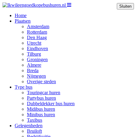
Sluiten
Home
Plaatsen
Amsterdam
Rotterdam
Den Haag
Utrecht
Eindhoven
Tilburg
Groningen
Almere
Breda
Nijmegen
Overige steden
Type bus
Touringcar huren
Partybus huren
Dubbeldekker bus huren
Midibus huren
Minibus huren
Taxibus
Gelegenheden
Bruiloft
Bedrijfsuitje