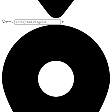
Vertrek
x