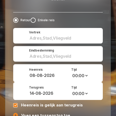
Retour
Enkele reis
Vertrek
Eindbestemming
Heenreis
Tijd
Terugreis
Tijd
Heenreis is gelijk aan terugreis
Voeg een tussenstop toe