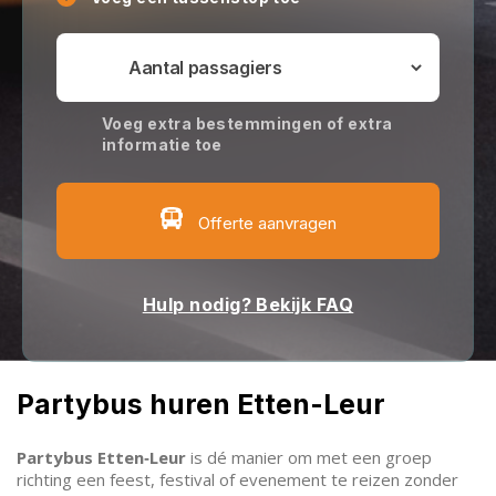
Voeg extra bestemmingen of extra
informatie toe
Offerte aanvragen
Hulp nodig? Bekijk FAQ
Partybus huren Etten-Leur
Partybus Etten‑Leur
is dé manier om met een groep
richting een feest, festival of evenement te reizen zonder