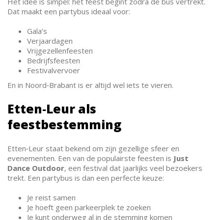
Het idee is simpel: het feest begint zodra de bus vertrekt.
Dat maakt een partybus ideaal voor:
Gala’s
Verjaardagen
Vrijgezellenfeesten
Bedrijfsfeesten
Festivalvervoer
En in Noord‑Brabant is er altijd wel iets te vieren.
Etten‑Leur als
feestbestemming
Etten‑Leur staat bekend om zijn gezellige sfeer en
evenementen. Een van de populairste feesten is
Just
Dance Outdoor
, een festival dat jaarlijks veel bezoekers
trekt. Een partybus is dan een perfecte keuze:
Je reist samen
Je hoeft geen parkeerplek te zoeken
Je kunt onderweg al in de stemming komen