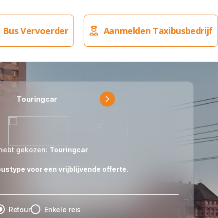
 Bus Vervoerder
Aanmelden Taxibusbedrijf
Touringcar
Partybus
hebt gekozen:
Touringcar
ustype voor een vrijblijvende offerte.
Retour
Enkele reis