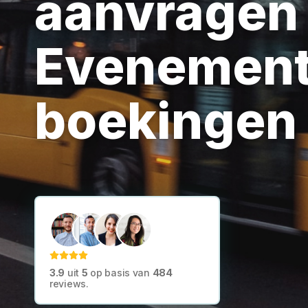
aanvragen
Evenemen
boekingen
3.9
uit
5
op basis van
484
reviews.