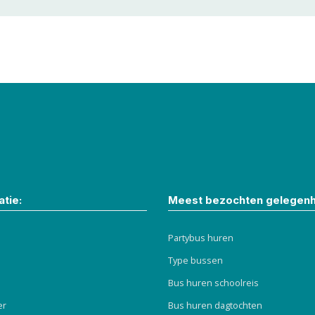
tie:
Meest bezochten gelegen
Partybus huren
Type bussen
Bus huren schoolreis
er
Bus huren dagtochten