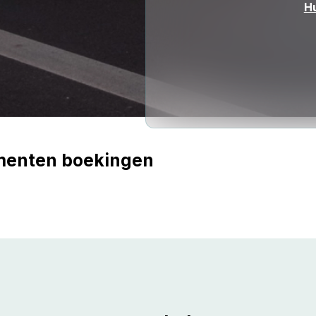
H
menten boekingen