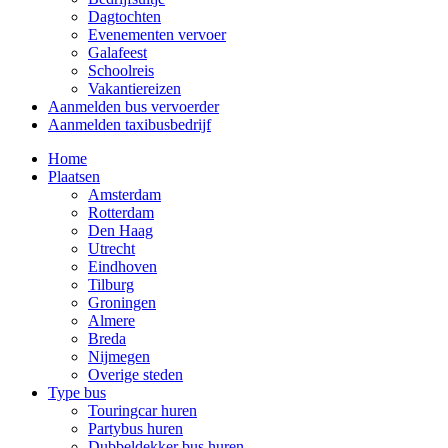
Dagtochten
Evenementen vervoer
Galafeest
Schoolreis
Vakantiereizen
Aanmelden bus vervoerder
Aanmelden taxibusbedrijf
Home
Plaatsen
Amsterdam
Rotterdam
Den Haag
Utrecht
Eindhoven
Tilburg
Groningen
Almere
Breda
Nijmegen
Overige steden
Type bus
Touringcar huren
Partybus huren
Dubbeldekker bus huren