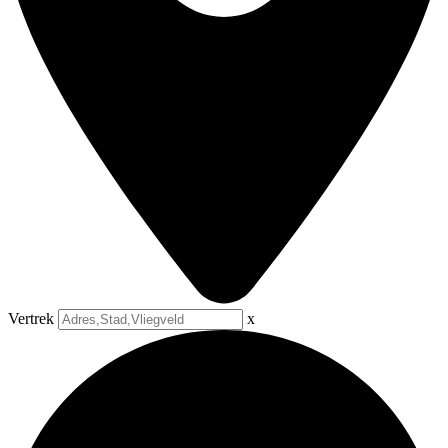
Vertrek
x