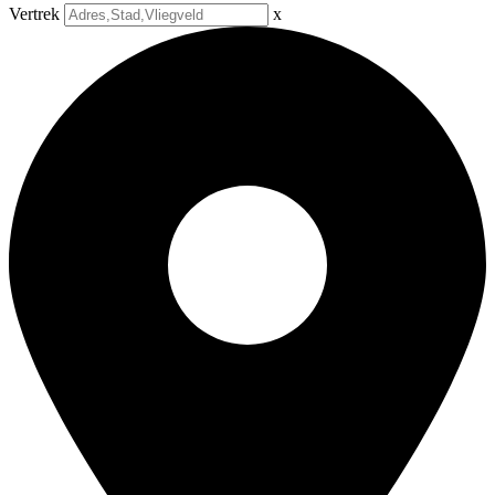
Vertrek
x