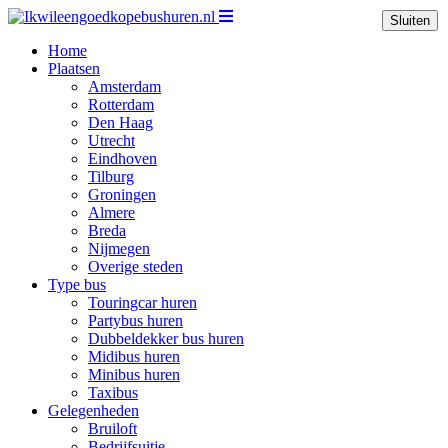
Sluiten
Home
Plaatsen
Amsterdam
Rotterdam
Den Haag
Utrecht
Eindhoven
Tilburg
Groningen
Almere
Breda
Nijmegen
Overige steden
Type bus
Touringcar huren
Partybus huren
Dubbeldekker bus huren
Midibus huren
Minibus huren
Taxibus
Gelegenheden
Bruiloft
Bedrijfsuitje