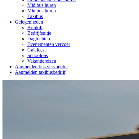
Midibus huren
Minibus huren
Taxibus
Gelegenheden
Bruiloft
Bedrijfsuitje
Dagtochten
Evenementen vervoer
Galafeest
Schoolreis
Vakantiereizen
Aanmelden bus vervoerder
Aanmelden taxibusbedrijf