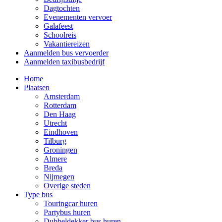
Dagtochten
Evenementen vervoer
Galafeest
Schoolreis
Vakantiereizen
Aanmelden bus vervoerder
Aanmelden taxibusbedrijf
Home
Plaatsen
Amsterdam
Rotterdam
Den Haag
Utrecht
Eindhoven
Tilburg
Groningen
Almere
Breda
Nijmegen
Overige steden
Type bus
Touringcar huren
Partybus huren
Dubbeldekker bus huren