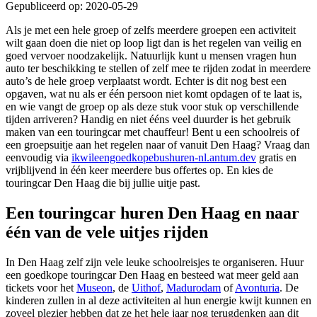
Gepubliceerd op: 2020-05-29
Als je met een hele groep of zelfs meerdere groepen een activiteit
wilt gaan doen die niet op loop ligt dan is het regelen van veilig en
goed vervoer noodzakelijk. Natuurlijk kunt u mensen vragen hun
auto ter beschikking te stellen of zelf mee te rijden zodat in meerdere
auto’s de hele groep verplaatst wordt. Echter is dit nog best een
opgaven, wat nu als er één persoon niet komt opdagen of te laat is,
en wie vangt de groep op als deze stuk voor stuk op verschillende
tijden arriveren? Handig en niet ééns veel duurder is het gebruik
maken van een touringcar met chauffeur! Bent u een schoolreis of
een groepsuitje aan het regelen naar of vanuit Den Haag? Vraag dan
eenvoudig via
ikwileengoedkopebushuren-nl.antum.dev
gratis en
vrijblijvend in één keer meerdere bus offertes op. En kies de
touringcar Den Haag die bij jullie uitje past.
Een touringcar huren Den Haag en naar
één van de vele uitjes rijden
In Den Haag zelf zijn vele leuke schoolreisjes te organiseren. Huur
een goedkope touringcar Den Haag en besteed wat meer geld aan
tickets voor het
Museon
, de
Uithof
,
Madurodam
of
Avonturia
. De
kinderen zullen in al deze activiteiten al hun energie kwijt kunnen en
zoveel plezier hebben dat ze het hele jaar nog terugdenken aan dit