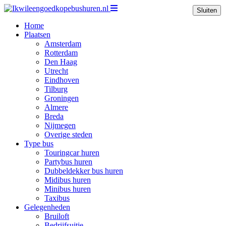
Sluiten
Home
Plaatsen
Amsterdam
Rotterdam
Den Haag
Utrecht
Eindhoven
Tilburg
Groningen
Almere
Breda
Nijmegen
Overige steden
Type bus
Touringcar huren
Partybus huren
Dubbeldekker bus huren
Midibus huren
Minibus huren
Taxibus
Gelegenheden
Bruiloft
Bedrijfsuitje