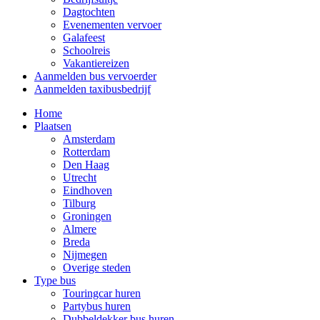
Dagtochten
Evenementen vervoer
Galafeest
Schoolreis
Vakantiereizen
Aanmelden bus vervoerder
Aanmelden taxibusbedrijf
Home
Plaatsen
Amsterdam
Rotterdam
Den Haag
Utrecht
Eindhoven
Tilburg
Groningen
Almere
Breda
Nijmegen
Overige steden
Type bus
Touringcar huren
Partybus huren
Dubbeldekker bus huren