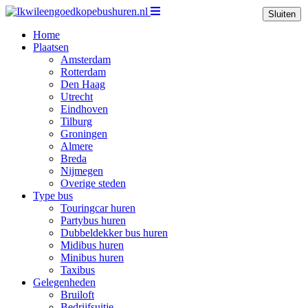
Sluiten
Home
Plaatsen
Amsterdam
Rotterdam
Den Haag
Utrecht
Eindhoven
Tilburg
Groningen
Almere
Breda
Nijmegen
Overige steden
Type bus
Touringcar huren
Partybus huren
Dubbeldekker bus huren
Midibus huren
Minibus huren
Taxibus
Gelegenheden
Bruiloft
Bedrijfsuitje