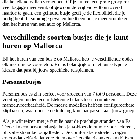
die het eiland willen verkennen. Of je nu met een grote groep reist,
veel bagage meeneemt, of gewoon de vrijheid wilt om overal
naartoe te gaan, een gehuurd busje geeft je de flexibiliteit die je
nodig hebt. In sommige gevallen biedt een busje meer voordelen
dan het huren van een auto op Mallorca.
Verschillende soorten busjes die je kunt
huren op Mallorca
Bij het huren van een busje op Mallorca heb je verschillende opties,
elk met unieke voordelen. Het is belangrijk om het juiste type te
kiezen dat past bij jouw specifieke reisplannen.
Personenbusjes
Personenbusjes zijn perfect voor groepen van 7 tot 9 personen. Deze
voertuigen bieden een uitstekende balans tussen ruimte en
manoeuvreerbaarheid. De meeste modellen hebben configureerbare
zitplaatsen, waardoor je de indeling kunt aanpassen aan jouw groep.
Als je wilt reizen met je familie naar de prachtige stranden van Es
Trenc. In een personenbusje heb je voldoende ruimte voor iedereen,
plus alle strandbenodigdheden. De comfortabele stoelen zorgen
ervoor dat zelfs de langere ritten over het eiland aangenaam blijven.