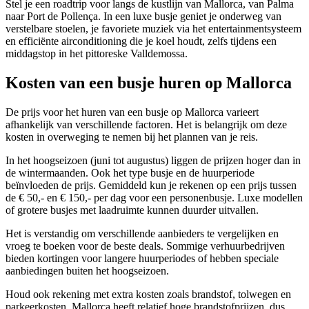
Stel je een roadtrip voor langs de kustlijn van Mallorca, van Palma
naar Port de Pollença. In een luxe busje geniet je onderweg van
verstelbare stoelen, je favoriete muziek via het entertainmentsysteem
en efficiënte airconditioning die je koel houdt, zelfs tijdens een
middagstop in het pittoreske Valldemossa.
Kosten van een busje huren op Mallorca
De prijs voor het huren van een busje op Mallorca varieert
afhankelijk van verschillende factoren. Het is belangrijk om deze
kosten in overweging te nemen bij het plannen van je reis.
In het hoogseizoen (juni tot augustus) liggen de prijzen hoger dan in
de wintermaanden. Ook het type busje en de huurperiode
beïnvloeden de prijs. Gemiddeld kun je rekenen op een prijs tussen
de € 50,- en € 150,- per dag voor een personenbusje. Luxe modellen
of grotere busjes met laadruimte kunnen duurder uitvallen.
Het is verstandig om verschillende aanbieders te vergelijken en
vroeg te boeken voor de beste deals. Sommige verhuurbedrijven
bieden kortingen voor langere huurperiodes of hebben speciale
aanbiedingen buiten het hoogseizoen.
Houd ook rekening met extra kosten zoals brandstof, tolwegen en
parkeerkosten. Mallorca heeft relatief hoge brandstofprijzen, dus