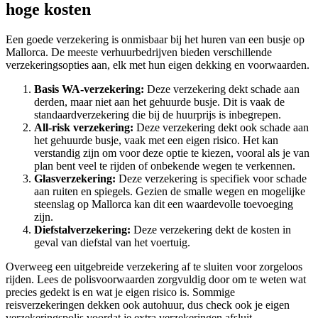
hoge kosten
Een goede verzekering is onmisbaar bij het huren van een busje op
Mallorca. De meeste verhuurbedrijven bieden verschillende
verzekeringsopties aan, elk met hun eigen dekking en voorwaarden.
Basis WA-verzekering:
Deze verzekering dekt schade aan
derden, maar niet aan het gehuurde busje. Dit is vaak de
standaardverzekering die bij de huurprijs is inbegrepen.
All-risk verzekering:
Deze verzekering dekt ook schade aan
het gehuurde busje, vaak met een eigen risico. Het kan
verstandig zijn om voor deze optie te kiezen, vooral als je van
plan bent veel te rijden of onbekende wegen te verkennen.
Glasverzekering:
Deze verzekering is specifiek voor schade
aan ruiten en spiegels. Gezien de smalle wegen en mogelijke
steenslag op Mallorca kan dit een waardevolle toevoeging
zijn.
Diefstalverzekering:
Deze verzekering dekt de kosten in
geval van diefstal van het voertuig.
Overweeg een uitgebreide verzekering af te sluiten voor zorgeloos
rijden. Lees de polisvoorwaarden zorgvuldig door om te weten wat
precies gedekt is en wat je eigen risico is. Sommige
reisverzekeringen dekken ook autohuur, dus check ook je eigen
verzekeringspolis voordat je extra verzekeringen afsluit.