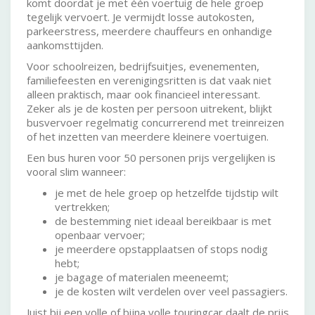
komt doordat je met één voertuig de hele groep
tegelijk vervoert. Je vermijdt losse autokosten,
parkeerstress, meerdere chauffeurs en onhandige
aankomsttijden.
Voor schoolreizen, bedrijfsuitjes, evenementen,
familiefeesten en verenigingsritten is dat vaak niet
alleen praktisch, maar ook financieel interessant.
Zeker als je de kosten per persoon uitrekent, blijkt
busvervoer regelmatig concurrerend met treinreizen
of het inzetten van meerdere kleinere voertuigen.
Een bus huren voor 50 personen prijs vergelijken is
vooral slim wanneer:
je met de hele groep op hetzelfde tijdstip wilt
vertrekken;
de bestemming niet ideaal bereikbaar is met
openbaar vervoer;
je meerdere opstapplaatsen of stops nodig
hebt;
je bagage of materialen meeneemt;
je de kosten wilt verdelen over veel passagiers.
Juist bij een volle of bijna volle touringcar daalt de prijs