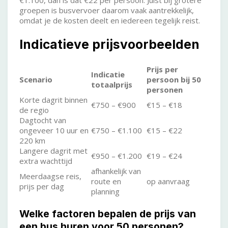
groepen is busvervoer daarom vaak aantrekkelijk,
omdat je de kosten deelt en iedereen tegelijk reist.
Indicatieve prijsvoorbeelden
Prijs per
Indicatie
Scenario
persoon bij 50
totaalprijs
personen
Korte dagrit binnen
€750 – €900
€15 – €18
de regio
Dagtocht van
ongeveer 10 uur en
€750 – €1.100
€15 – €22
220 km
Langere dagrit met
€950 – €1.200
€19 – €24
extra wachttijd
afhankelijk van
Meerdaagse reis,
route en
op aanvraag
prijs per dag
planning
Welke factoren bepalen de prijs van
een bus huren voor 50 personen?