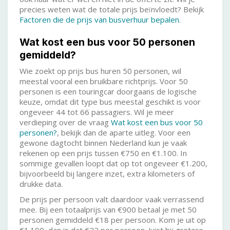
precies weten wat de totale prijs beïnvloedt? Bekijk
Factoren die de prijs van busverhuur bepalen
.
Wat kost een bus voor 50 personen
gemiddeld?
Wie zoekt op prijs bus huren 50 personen, wil
meestal vooral een bruikbare richtprijs. Voor 50
personen is een touringcar doorgaans de logische
keuze, omdat dit type bus meestal geschikt is voor
ongeveer 44 tot 66 passagiers. Wil je meer
verdieping over de vraag
Wat kost een bus voor 50
personen?
, bekijk dan de aparte uitleg. Voor een
gewone dagtocht binnen Nederland kun je vaak
rekenen op een prijs tussen €750 en €1.100. In
sommige gevallen loopt dat op tot ongeveer €1.200,
bijvoorbeeld bij langere inzet, extra kilometers of
drukke data.
De prijs per persoon valt daardoor vaak verrassend
mee. Bij een totaalprijs van €900 betaal je met 50
personen gemiddeld €18 per persoon. Kom je uit op
€1.100, dan is dat €22 per persoon. Juist bij grotere