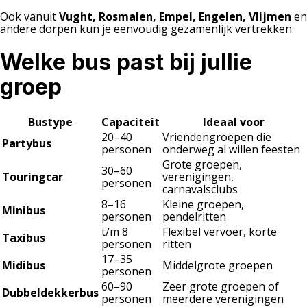
Ook vanuit
Vught, Rosmalen, Empel, Engelen, Vlijmen
en
andere dorpen kun je eenvoudig gezamenlijk vertrekken.
Welke bus past bij jullie
groep
Bustype
Capaciteit
Ideaal voor
20–40
Vriendengroepen die
Partybus
personen
onderweg al willen feesten
Grote groepen,
30–60
Touringcar
verenigingen,
personen
carnavalsclubs
8–16
Kleine groepen,
Minibus
personen
pendelritten
t/m 8
Flexibel vervoer, korte
Taxibus
personen
ritten
17–35
Midibus
Middelgrote groepen
personen
60–90
Zeer grote groepen of
Dubbeldekkerbus
personen
meerdere verenigingen