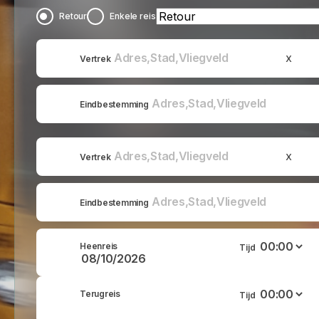
Retour
Enkele reis
x
Vertrek
Eindbestemming
x
Vertrek
Eindbestemming
Heenreis
Tijd
Terugreis
Tijd