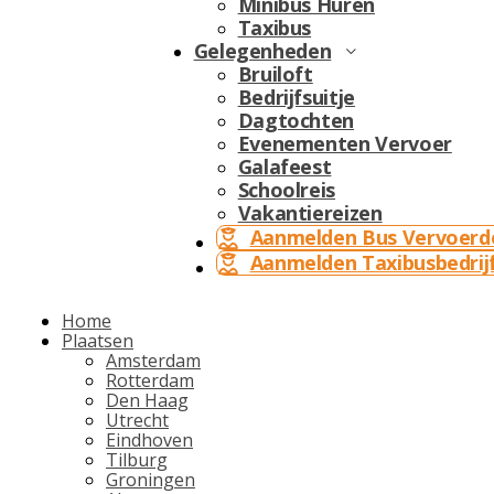
Minibus Huren
Taxibus
Gelegenheden
Bruiloft
Bedrijfsuitje
Dagtochten
Evenementen Vervoer
Galafeest
Schoolreis
Vakantiereizen
Aanmelden Bus Vervoerd
Aanmelden Taxibusbedrij
Home
Plaatsen
Amsterdam
Rotterdam
Den Haag
Utrecht
Eindhoven
Tilburg
Groningen