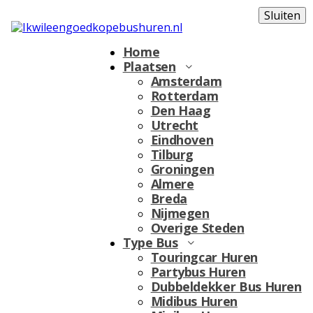
Sluiten
Home
Plaatsen
Amsterdam
Rotterdam
Den Haag
Utrecht
Eindhoven
Tilburg
Groningen
Almere
Breda
Nijmegen
Overige Steden
Type Bus
Touringcar Huren
Partybus Huren
Dubbeldekker Bus Huren
Midibus Huren