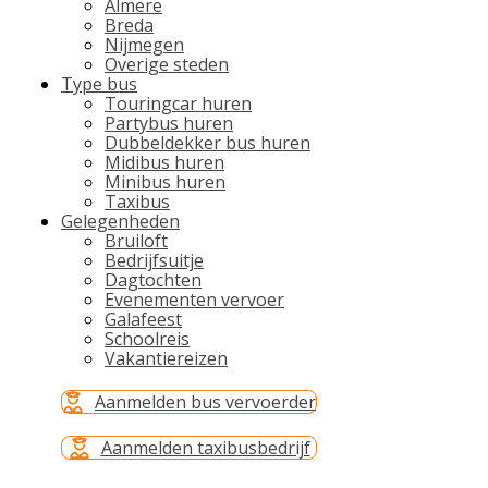
Almere
Breda
Nijmegen
Overige steden
Type bus
Touringcar huren
Partybus huren
Dubbeldekker bus huren
Midibus huren
Minibus huren
Taxibus
Gelegenheden
Bruiloft
Bedrijfsuitje
Dagtochten
Evenementen vervoer
Galafeest
Schoolreis
Vakantiereizen
Aanmelden bus vervoerder
Aanmelden taxibusbedrijf