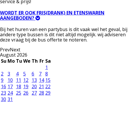
service & prijs!
WORDT ER OOK FRIS(DRANK) EN ETENSWAREN
AANGEBODEN?
Bij het huren van een partybus is dit vaak wel het geval, bij
andere type bussen is dit niet altijd mogelijk. wij adviseren
deze vraag bij de bus offerte te noteren.
Prev
Next
August
2026
Su
Mo
Tu
We
Th
Fr
Sa
1
2
3
4
5
6
7
8
9
10
11
12
13
14
15
16
17
18
19
20
21
22
23
24
25
26
27
28
29
30
31